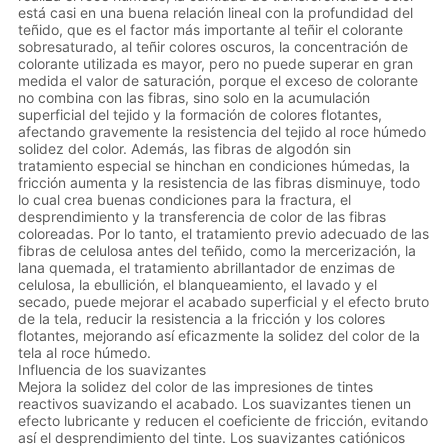
está casi en una buena relación lineal con la profundidad del
teñido, que es el factor más importante al teñir el colorante
sobresaturado, al teñir colores oscuros, la concentración de
colorante utilizada es mayor, pero no puede superar en gran
medida el valor de saturación, porque el exceso de colorante
no combina con las fibras, sino solo en la acumulación
superficial del tejido y la formación de colores flotantes,
afectando gravemente la resistencia del tejido al roce húmedo
solidez del color. Además, las fibras de algodón sin
tratamiento especial se hinchan en condiciones húmedas, la
fricción aumenta y la resistencia de las fibras disminuye, todo
lo cual crea buenas condiciones para la fractura, el
desprendimiento y la transferencia de color de las fibras
coloreadas. Por lo tanto, el tratamiento previo adecuado de las
fibras de celulosa antes del teñido, como la mercerización, la
lana quemada, el tratamiento abrillantador de enzimas de
celulosa, la ebullición, el blanqueamiento, el lavado y el
secado, puede mejorar el acabado superficial y el efecto bruto
de la tela, reducir la resistencia a la fricción y los colores
flotantes, mejorando así eficazmente la solidez del color de la
tela al roce húmedo.
Influencia de los suavizantes
Mejora la solidez del color de las impresiones de tintes
reactivos suavizando el acabado. Los suavizantes tienen un
efecto lubricante y reducen el coeficiente de fricción, evitando
así el desprendimiento del tinte. Los suavizantes catiónicos