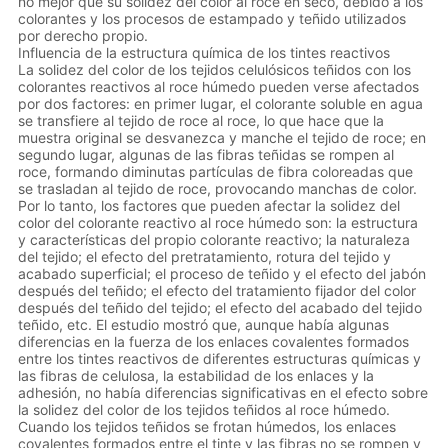
no mejor que su solidez del color al roce en seco, debido a los
colorantes y los procesos de estampado y teñido utilizados
por derecho propio.
Influencia de la estructura química de los tintes reactivos
La solidez del color de los tejidos celulósicos teñidos con los
colorantes reactivos al roce húmedo pueden verse afectados
por dos factores: en primer lugar, el colorante soluble en agua
se transfiere al tejido de roce al roce, lo que hace que la
muestra original se desvanezca y manche el tejido de roce; en
segundo lugar, algunas de las fibras teñidas se rompen al
roce, formando diminutas partículas de fibra coloreadas que
se trasladan al tejido de roce, provocando manchas de color.
Por lo tanto, los factores que pueden afectar la solidez del
color del colorante reactivo al roce húmedo son: la estructura
y características del propio colorante reactivo; la naturaleza
del tejido; el efecto del pretratamiento, rotura del tejido y
acabado superficial; el proceso de teñido y el efecto del jabón
después del teñido; el efecto del tratamiento fijador del color
después del teñido del tejido; el efecto del acabado del tejido
teñido, etc. El estudio mostró que, aunque había algunas
diferencias en la fuerza de los enlaces covalentes formados
entre los tintes reactivos de diferentes estructuras químicas y
las fibras de celulosa, la estabilidad de los enlaces y la
adhesión, no había diferencias significativas en el efecto sobre
la solidez del color de los tejidos teñidos al roce húmedo.
Cuando los tejidos teñidos se frotan húmedos, los enlaces
covalentes formados entre el tinte y las fibras no se rompen y