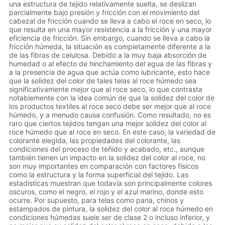
una estructura de tejido relativamente suelta, se deslizan
parcialmente bajo presión y fricción con el movimiento del
cabezal de fricción cuando se lleva a cabo el roce en seco, lo
que resulta en una mayor resistencia a la fricción y una mayor
eficiencia de fricción. Sin embargo, cuando se lleva a cabo la
fricción húmeda, la situación es completamente diferente a la
de las fibras de celulosa. Debido a la muy baja absorción de
humedad o al efecto de hinchamiento del agua de las fibras y
a la presencia de agua que actúa como lubricante, esto hace
que la solidez del color de tales telas al roce húmedo sea
significativamente mejor que al roce seco, lo que contrasta
notablemente con la idea común de que la solidez del color de
los productos textiles al roce seco debe ser mejor que al roce
húmedo, y a menudo causa confusión. Como resultado, no es
raro que ciertos tejidos tengan una mejor solidez del color al
roce húmedo que al roce en seco. En este caso, la variedad de
colorante elegida, las propiedades del colorante, las
condiciones del proceso de teñido y acabado, etc., aunque
también tienen un impacto en la solidez del color al roce, no
son muy importantes en comparación con factores físicos
como la estructura y la forma superficial del tejido. Las
estadísticas muestran que todavía son principalmente colores
oscuros, como el negro, el rojo y el azul marino, donde esto
ocurre. Por supuesto, para telas como pana, chinos y
estampados de pintura, la solidez del color al roce húmedo en
condiciones húmedas suele ser de clase 2 o incluso inferior, y