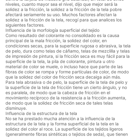
niveles, cuanto mayor sea el nivel, dijo que mejor será la
solidez a la fricción, la solidez a la fricción de la tela pobre
afectará seriamente su uso. Muchos factores afectan la
solidez a la fricción de la tela, recogí para que analices los
siguientes factores.
Influencia de la morfología superficial del tejido
Como resultado del colorante no consolidado es la causa
principal de la mala fricción, la solidez del color, en
condiciones secas, para la superficie rugosa o abrasiva, la tela
de pelo, dura como telas de cáñamo, telas de mezclilla y telas
de impresión de pintura, si la fricción seca es muy fácil para la
superficie de la tela, la pila de colorante, pintura u otro
material de color se muele, o incluso hace que parte de las
fibras de color se rompa y forme partículas de color, de modo
que la solidez del color de fricción seca decaiga aún más.
Para tela abrasiva o de pelo, la superficie de la tela de pelo y
la superficie de la tela de fricción tiene un cierto ángulo, y no
es paralela, de modo que la cabeza de fricción en el
movimiento recíproco de la resistencia a la fricción aumenta,
de modo que la solidez de fricción seca de tales telas
disminuye.
Influencia de la estructura de la tela
No se ha prestado mucha atención a la influencia de la
estructura de la tela y la forma superficial de la tela en la
solidez del color al roce. La superficie de los tejidos ligeros
(generalmente fibras sintéticas o tejidos de seda), que tienen