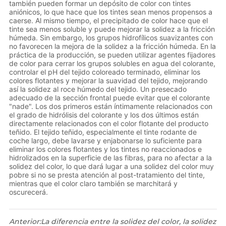
también pueden formar un depósito de color con tintes
aniónicos, lo que hace que los tintes sean menos propensos a
caerse. Al mismo tiempo, el precipitado de color hace que el
tinte sea menos soluble y puede mejorar la solidez a la fricción
húmeda. Sin embargo, los grupos hidrofílicos suavizantes con
no favorecen la mejora de la solidez a la fricción húmeda. En la
práctica de la producción, se pueden utilizar agentes fijadores
de color para cerrar los grupos solubles en agua del colorante,
controlar el pH del tejido coloreado terminado, eliminar los
colores flotantes y mejorar la suavidad del tejido, mejorando
así la solidez al roce húmedo del tejido. Un presecado
adecuado de la sección frontal puede evitar que el colorante
"nade". Los dos primeros están íntimamente relacionados con
el grado de hidrólisis del colorante y los dos últimos están
directamente relacionados con el color flotante del producto
teñido. El tejido teñido, especialmente el tinte rodante de
coche largo, debe lavarse y enjabonarse lo suficiente para
eliminar los colores flotantes y los tintes no reaccionados e
hidrolizados en la superficie de las fibras, para no afectar a la
solidez del color, lo que dará lugar a una solidez del color muy
pobre si no se presta atención al post-tratamiento del tinte,
mientras que el color claro también se marchitará y
oscurecerá.
Anterior:
La diferencia entre la solidez del color, la solidez