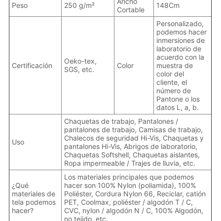
Ancho
Peso
250 g/m²
148Cm
Cortable
Personalizado,
podemos hacer
inmersiones de
laboratorio de
acuerdo con la
Oeko-tex,
Certificación
Color
muestra de
SGS, etc.
color del
cliente, el
número de
Pantone o los
datos L, a, b.
Chaquetas de trabajo, Pantalones /
pantalones de trabajo, Camisas de trabajo,
Chalecos de seguridad Hi-Vis, Chaquetas y
Uso
pantalones Hi-Vis, Abrigos de laboratorio,
Chaquetas Softshell, Chaquetas aislantes,
Ropa impermeable / Trajes de lluvia, etc.
Los materiales principales que podemos
¿Qué
hacer son 100% Nylon (poliamida), 100%
materiales de
Poliéster, Cordura Nylon 66, Reciclar, catión
tela podemos
PET, Coolmax, poliéster / algodón T / C,
hacer?
CVC, nylon / algodón N / C, 100% Algodón,
no tejido, etc.