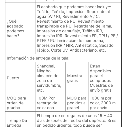
El acabado que podemos hacer incluye:
Teñido, Teñido, Impresión, Repelente al
agua (W / R), Revestimiento A / C,
¿Qué
Revestimiento de PU, Revestimiento
acabado
transpirable de PU, Retardante de llama,
podemos
Impresión de camuflaje, Teñido IRR,
hacer?
Impresión IRR, Revestimiento FR, TPU / PE /
PTFE / PU laminación de membrana,
Impresión IRR / NIR, Antiestático, Secado
rápido, Corte UV, Antibacteriano, etc.
Información de entrega de la tela:
Shanghai,
Están
Ningbo,
disponibles
almacén de
Muestra
para el
Puerto
zona de
gratis
comprador.
servidumbre,
Muestras de
etc.
envío gratis
MOQ para
100M Por
MOQ para
1000 m por
orden de
recargo de
pedidos a
color, 3000 m
prueba
color con
granel
por envío
El tiempo de entrega es de unos 15 ~ 40
Tiempo De
días después del recibo del depósito. Si es
Entrega
un pedido urgente, todo puede ser