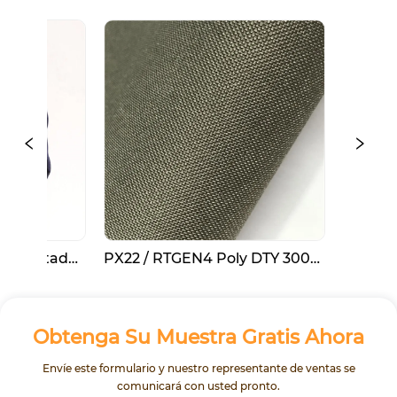
tado 
PX22 / RTGEN4 Poly DTY 300D 
PF7 / ROOO3O
 / R 
tela oxford lisa DWR + 
Forro polar 
Repelente de aceite
Obtenga Su Muestra Gratis Ahora
Envíe este formulario y nuestro representante de ventas se
comunicará con usted pronto.