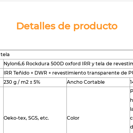
Detalles de producto
 tela
Nylon6,6 Rockdura 500D oxford IRR y tela de revesti
IRR Teñido + DWR + revestimiento transparente de P
230 g / m2 ± 5%
Ancho Cortable
P
h
l
Oeko-tex, SGS, etc.
Color
c
d