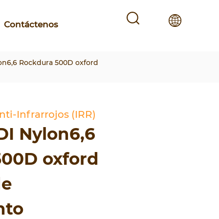
Contáctenos
on6,6 Rockdura 500D oxford
ti-Infrarrojos (IRR)
DI Nylon6,6
500D oxford
de
nto